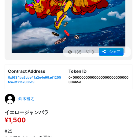
135
0
シェア
Contract Address
Token ID
0xf634ba3cbe41a2e4e99ad1255
0x00000000000000000000000000
fca7ef71c708519
004b5d
鈴木裕之
イエロージャンバラ
¥1,500
#25