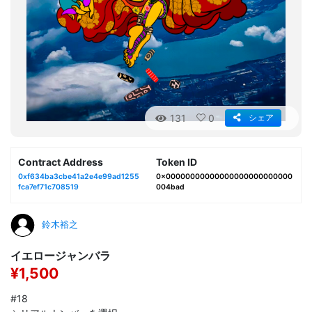
131
0
シェア
Contract Address
Token ID
0xf634ba3cbe41a2e4e99ad1255
0x00000000000000000000000000
fca7ef71c708519
004bad
鈴木裕之
イエロージャンバラ
¥1,500
#18