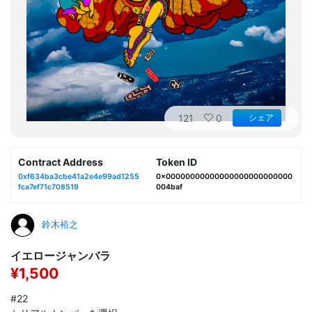
121
0
シェア
Contract Address
Token ID
0xf634ba3cbe41a2e4e99ad1255
0x00000000000000000000000000
fca7ef71c708519
004baf
鈴木裕之
イエロージャンバラ
¥1,500
#22