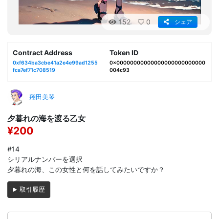
152
0
シェア
Contract Address
Token ID
0xf634ba3cbe41a2e4e99ad1255
0x00000000000000000000000000
fca7ef71c708519
004c93
翔田美琴
夕暮れの海を渡る乙女
¥200
#14
シリアルナンバーを選択
夕暮れの海、この女性と何を話してみたいですか？
取引履歴