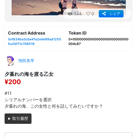
144
0
シェア
Contract Address
Token ID
0xf634ba3cbe41a2e4e99ad1255
0x00000000000000000000000000
fca7ef71c708519
004c87
翔田美琴
夕暮れの海を渡る乙女
¥200
#11
シリアルナンバーを選択
夕暮れの海、この女性と何を話してみたいですか？
取引履歴