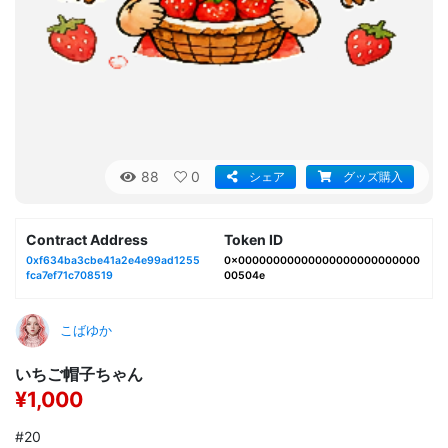
88
0
シェア
グッズ購入
Contract Address
Token ID
0xf634ba3cbe41a2e4e99ad1255
0x00000000000000000000000000
fca7ef71c708519
00504e
こばゆか
いちご帽子ちゃん
¥1,000
#20