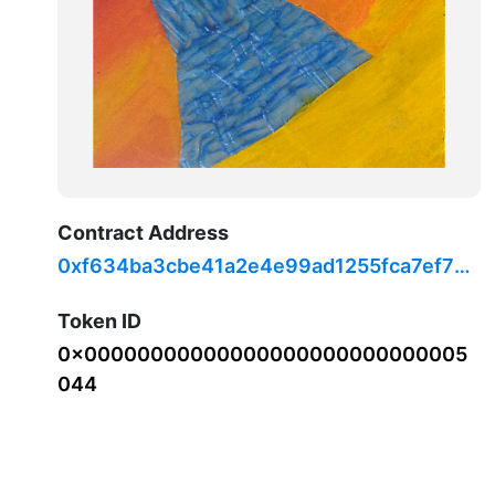
Contract Address
0xf634ba3cbe41a2e4e99ad1255fca7ef71c
708519
Token ID
0x00000000000000000000000000005
044