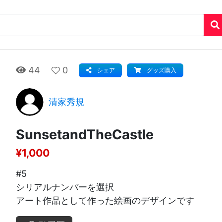
44
0
シェア
グッズ購入
清家秀規
SunsetandTheCastle
¥1,000
#5
シリアルナンバーを選択
アート作品として作った絵画のデザインです