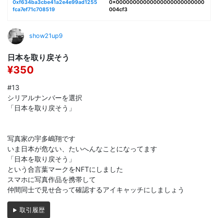
0xf634ba3cbe41a2e4e99ad1255
0x00000000000000000000000000
fca7ef71c708519
004cf3
show21up9
日本を取り戻そう
¥350
#13
シリアルナンバーを選択
「日本を取り戻そう」
写真家の宇多嶋翔です
いま日本が危ない、たいへんなことになってます
「日本を取り戻そう」
という合言葉マークをNFTにしました
スマホに写真作品を携帯して
仲間同士で見せ合って確認するアイキャッチにしましょう
取引履歴