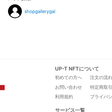
限定的なる想像力の結晶。
平和や安寧、多幸などのメッセージを込めた作品で
shopgallerygai
< GalleryGai on note >
T_GAI https://note.com/1st_note1
< 戎's ギャラリー(ブログ) >
https://gaitakatu.livedoor.blog/
< Twitter >
UP-T NFTについて
https://twitter.com/shopgallerygai?s=09
初めての方へ
注文の流
< opensea on GallaryGai >
お問い合わせ
特定商取
https://opensea.io/gallarygai/collected
利用規約
プライバ
< Please Donate >
Wallet Address: 0x59A9b74178dc5BB050b7060
サービス一覧