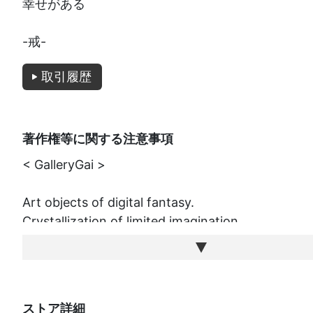
幸せがある
-戒-
取引履歴
著作権等に関する注意事項
< GalleryGai >
Art objects of digital fantasy.
Crystallization of limited imagination.
A work that conveys a message of peace, tranqui
ppiness.
デジタルファンタジーのアートオブジェクト。
ストア詳細