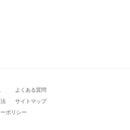
す。
れ
よくある質問
引法
サイトマップ
シーポリシー
b2f8D9016