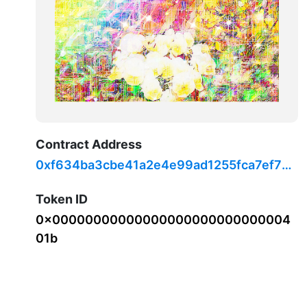
Contract Address
0xf634ba3cbe41a2e4e99ad1255fca7ef71c
708519
Token ID
0x00000000000000000000000000004
01b