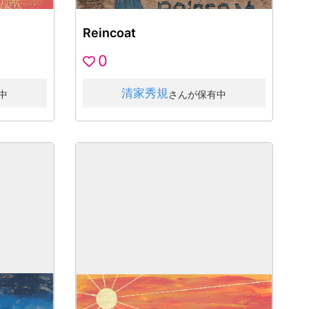
Reincoat
0
清家秀規
中
さんが保有中