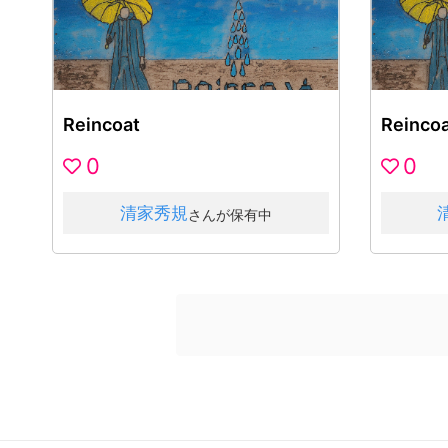
Reincoat
Reincoa
0
0
清家秀規
さんが保有中