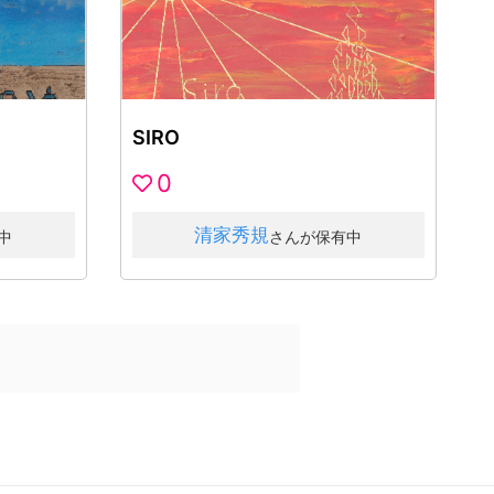
SIRO
0
清家秀規
中
さんが保有中