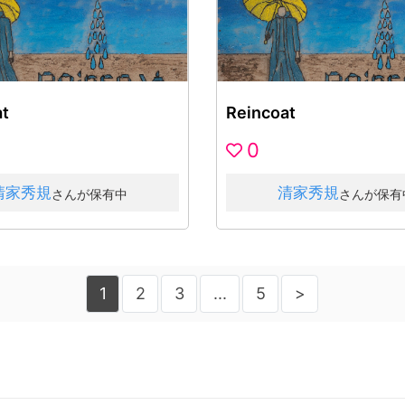
t
Reincoat
0
清家秀規
清家秀規
さんが保有中
さんが保有
1
2
3
...
5
>