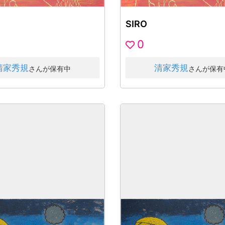
SIRO
0
清家秀規
清家秀規
さんが保有中
さんが保有