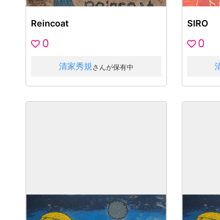
Reincoat
SIRO
0
0
清家秀規
さんが保有中