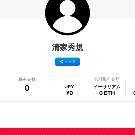
清家秀規
シェア
保有者数
合計取引金額
0
JPY
イーサリアム
¥0
0 ETH