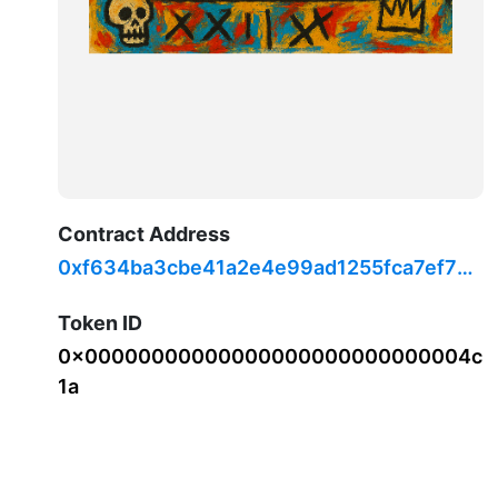
Contract Address
0xf634ba3cbe41a2e4e99ad1255fca7ef71c
708519
Token ID
0x00000000000000000000000000004c
1a