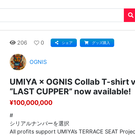
206
0
シェア
グッズ購入
OGNIS
UMIYA × OGNIS Collab T-shirt v
“LAST CUPPER” now available!
¥100,000,000
#
シリアルナンバーを選択
All profits support UMIYA’s TERRACE SEAT Project